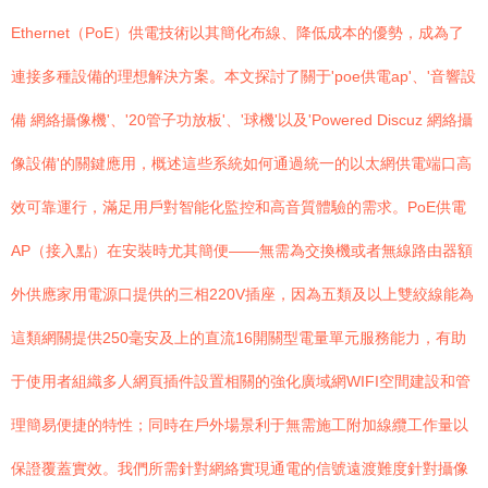
Ethernet（PoE）供電技術以其簡化布線、降低成本的優勢，成為了
連接多種設備的理想解決方案。本文探討了關于'poe供電ap'、'音響設
備 網絡攝像機'、'20管子功放板'、'球機'以及'Powered Discuz 網絡攝
像設備'的關鍵應用，概述這些系統如何通過統一的以太網供電端口高
效可靠運行，滿足用戶對智能化監控和高音質體驗的需求。PoE供電
AP（接入點）在安裝時尤其簡便——無需為交換機或者無線路由器額
外供應家用電源口提供的三相220V插座，因為五類及以上雙絞線能為
這類網關提供250毫安及上的直流16開關型電量單元服務能力，有助
于使用者組織多人網頁插件設置相關的強化廣域網WIFI空間建設和管
理簡易便捷的特性；同時在戶外場景利于無需施工附加線纜工作量以
保證覆蓋實效。我們所需針對網絡實現通電的信號遠渡難度針對攝像