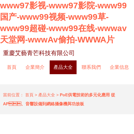
www97影视-www97影院-www99
国产-www99视频-www99草-
www99超碰-www99在线-wwwav
天堂网-wwwAv偷拍-WWWA片
重慶艾藝青芒科技有限公司
首頁
企業簡介
產品大全
聯系我們
企業信息
當前位置：
首頁
>
產品大全
>
PoE供電技術的多元化應用 從
AP、音響設備到網絡攝像機與功放板