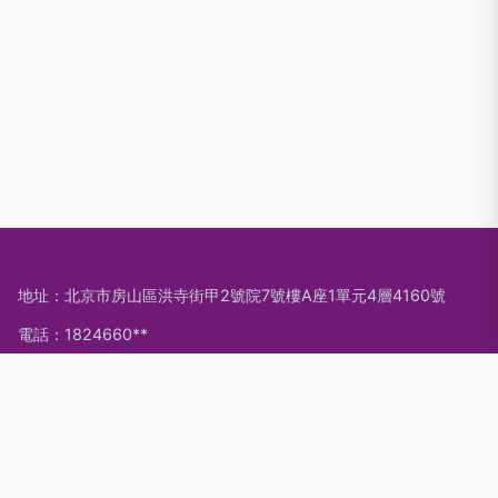
地址：北京市房山區洪寺街甲2號院7號樓A座1單元4層4160號
電話：1824660**
Copyright © 2026
www.fnkd.com.cn
展示柜
北京欣湖科技有限
公司
展示柜
版權所有
Sitemap